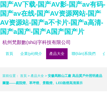
国产AV下载-国产AV影-国产av有码-
国产av在线-国产AV资源网站-国产
AV资源站-国产a不卡片-国产a高清-
国产a国产-国产A国产国产片
杭州梵顏數(shù)字科技有限公司
首頁
企業(yè)簡介
產品大全
聯(lián)系我們
企
當前位置：
首頁
>
產品大全
>
安徽馬鞍山工廠 高品質戶外照明產品
圖鑒——庭院燈、草坪燈、景觀燈、LED路燈高清展示