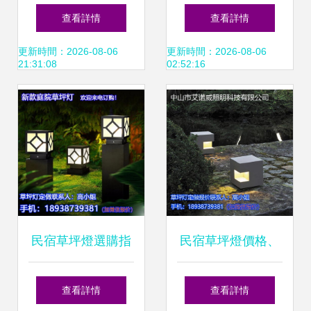
康草帽草坪燈點亮
行業(yè)，打造高
查看詳情
查看詳情
墅園之美 —— 走
品質戶外草坪燈的
更新時間：2026-08-06
更新時間：2026-08-06
21:31:08
02:52:16
近常州萬康燈飾的
核心優(yōu)勢——
匠心之作
中山市古鎮(zhèn)
紅勝照明電器廠全
景解析
民宿草坪燈選購指
民宿草坪燈價格、
南 價格、圖片與廠
圖片、批發(fā)、
查看詳情
查看詳情