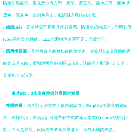
防銹防腐處理。常見造型有方型、圓型、蘑菇型、插地式等，顏色以
黑色、深灰色、古銅色為主，低調融入環(huán)境。
-
細節(jié)
：高清特寫可見燈具密封膠圈、防滲水結構設計，證明其優
(yōu)異的防水性能。LED光源模塊清晰可見，光效均勻。
-
應用場景圖
：草坪燈嵌入綠草如茵的草地中，夜晚發(fā)出溫馨的暖
白光或月光白，柔和地照亮腳邊區(qū)域，既保證了夜間行走安全，
又避免了光污染。
圖片組2：3米高庭院燈與景觀燈實景
-
整體效果
：圖片顯示安裝在工廠內庭院或小區(qū)綠化帶旁的庭院
燈。燈桿筆挺，燈頭設計可能帶有中式窗花元素或現(xiàn)代幾何切
割，白天是景觀，夜晚燈光透過燈罩灑下，形成美麗的光影。