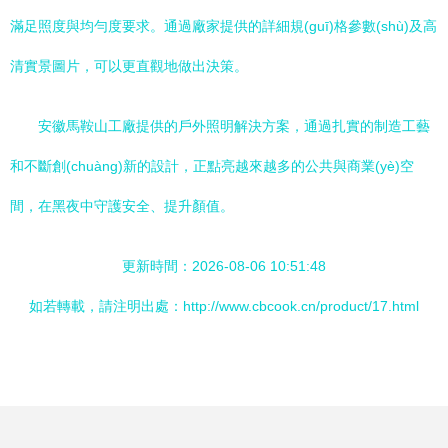
滿足照度與均勻度要求。通過廠家提供的詳細規(guī)格參數(shù)及高
清實景圖片，可以更直觀地做出決策。
安徽馬鞍山工廠提供的戶外照明解決方案，通過扎實的制造工藝
和不斷創(chuàng)新的設計，正點亮越來越多的公共與商業(yè)空
間，在黑夜中守護安全、提升顏值。
更新時間：2026-08-06 10:51:48
如若轉載，請注明出處：http://www.cbcook.cn/product/17.html