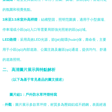
的氛圍和視覺焦點。
3米至3.5米室外高桿燈
：結構堅固，照明范圍廣，適用于小型廣場、
停車場或小區(qū)入口等需要局部強光照射的區(qū)域。
LED路燈
：采用高效LED光源，節(jié)能環(huán)保，壽命長，主要
用于小區(qū)內部道路、公園主路及廠區(qū)通道，提供均勻、舒適
的道路照明。
二、 高清圖片展示與特點解析
（以下為基于常見產品的圖文描述）
圖片組1：戶外防水草坪燈特寫
-
外觀
：圖片展示多款草坪燈，材質多為壓鑄鋁或不銹鋼，表面經過