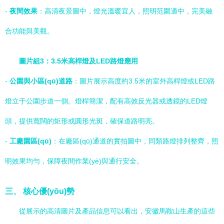
-
夜間效果
：高清夜景圖中，燈光溫暖宜人，照明范圍適中，完美融
合功能與美觀。
圖片組3：3.5米高桿燈及LED路燈應用
-
公園與小區(qū)道路
：圖片展示高度約3.5米的室外高桿燈或LED路
燈立于公園步道一側。燈桿簡潔，配有高效反光器或透鏡的LED燈
頭，提供寬闊的矩形或圓形光斑，確保道路明亮。
-
工廠園區(qū)
：在廠區(qū)通道的實拍圖中，同類路燈排列整齊，照
明效果均勻，保障夜間作業(yè)與通行安全。
三、 核心優(yōu)勢
從展示的高清圖片及產品信息可以看出，安徽馬鞍山生產的這些