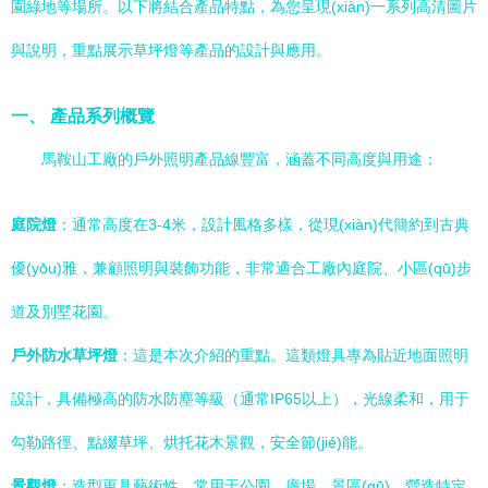
園綠地等場所。以下將結合產品特點，為您呈現(xiàn)一系列高清圖片
與說明，重點展示草坪燈等產品的設計與應用。
一、 產品系列概覽
馬鞍山工廠的戶外照明產品線豐富，涵蓋不同高度與用途：
庭院燈
：通常高度在3-4米，設計風格多樣，從現(xiàn)代簡約到古典
優(yōu)雅，兼顧照明與裝飾功能，非常適合工廠內庭院、小區(qū)步
道及別墅花園。
戶外防水草坪燈
：這是本次介紹的重點。這類燈具專為貼近地面照明
設計，具備極高的防水防塵等級（通常IP65以上），光線柔和，用于
勾勒路徑、點綴草坪、烘托花木景觀，安全節(jié)能。
景觀燈
：造型更具藝術性，常用于公園、廣場、景區(qū)，營造特定