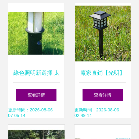
綠色照明新選擇 太
廠家直銷【光明】
陽能草坪燈點亮你
草坪燈 點亮廣場與
查看詳情
查看詳情
的戶外空間
小區(qū)的綠色之
更新時間：2026-08-06
更新時間：2026-08-06
07:05:14
02:49:14
光