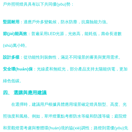
戶外照明燈具具有以下共同優(yōu)勢：
堅固耐用
：適應戶外多變氣候，防水防塵，抗腐蝕能力強。
節(jié)能高效
：普遍采用LED光源，光效高，能耗低，壽命長達數
(shù)萬小時。
設計多樣
：從功能性到裝飾性，滿足不同場景的審美與實用需求。
安全環(huán)保
：光線柔和無眩光，部分產品支持太陽能供電，更加
綠色低碳。
四、 選購與應用建議
在選擇時，建議用戶根據具體應用場景確定燈具類型、高度、光
照強度和風格。例如，草坪燈重點考察防水等級和防護等級；庭院燈
和景觀燈需考慮與整體環(huán)境的協(xié)調性；路燈則需優(yōu)先