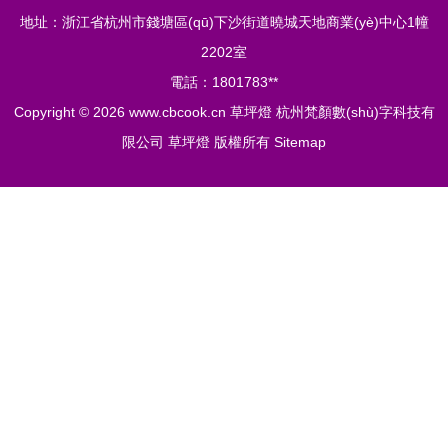
地址：浙江省杭州市錢塘區(qū)下沙街道曉城天地商業(yè)中心1幢
2202室
電話：1801783**
Copyright © 2026
www.cbcook.cn
草坪燈
杭州梵顏數(shù)字科技有
限公司
草坪燈
版權所有
Sitemap