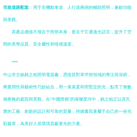
市政道路配套
：用于非機動車道、人行道兩側的輔助照明，兼顧功能
與美觀。
其產品價值不僅在于照明本身，更在于它通過光語言，提升了空
間的美學品質、安全屬性和情感溫度。
****
中山市古鎮銘之柏照明電器廠，憑借其對草坪燈領域的專注與深耕，
將實用性與藝術性巧妙結合，用一束束柔和而堅定的光，點亮了無數
個夜晚的庭院與景觀。在“中國燈都”的璀璨星河中，銘之柏正以其扎
實的工藝、創新的設計和可靠的質量，持續書寫著屬于自己的一份光
彩篇章，為美好人居環境貢獻著光的力量。