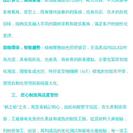
設計多元，風格兼備
：產品線涵蓋現代簡約、歐式古典、中式典雅等
多種風格。造型上，既有幾何線條的利落感，也有仿石、仿木的自然
韻味，能夠完美融入不同的園林景觀和建筑風格，滿足客戶的個性化
選擇。
節能環保，智能趨勢
：積極響應綠色照明號召，主流產品均以LED作
為光源，具有能耗低、光效高、壽命長的顯著優點。企業也緊跟智能
化潮流，開發集成光控、時控甚至物聯網（IoT）模塊的智能草坪燈，
實現自動化管理與節能最大化。
三、 匠心制造與品質管控
“銘之柏”之名，寓意著銘記初心，如松柏般堅守品質。在生產制造環
節，工廠擁有先進的生產線和成熟的制造工藝。從原材料入庫檢驗，
到精密加工、組裝，再到成品的老化測試和嚴格出廠檢驗，每一道工