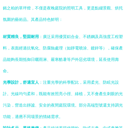
銘之柏的草坪燈，不僅是夜晚庭院的照明工具，更是點綴景觀、烘托
氛圍的藝術品。其產品特色鮮明：
材質精良，堅固耐用
：廣泛采用優質鋁合金、不銹鋼及高強度工程塑
料，表面經過抗氧化、防腐蝕處理（如靜電噴涂、鍍鋅等），確保產
品能夠長期抵御日曬雨淋、嚴寒酷暑等戶外惡劣環境，延長使用壽
命。
光學設計，舒適宜人
：注重光學的科學配比，采用柔光、防眩光設
計。光線均勻柔和，既能有效照亮小徑、綠植，又不會產生刺眼的光
污染，營造出靜謐、安全的夜間庭院環境。部分高端型號還支持調光
功能，適應不同場景的情緒需求。