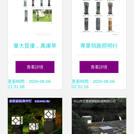
量大質優，萬康草
專業領跑照明行
帽草坪燈點亮墅園
業，打造高品質戶
查看詳情
查看詳情
之美 —— 走近常
外草坪燈的核心優
更新時間：2026-08-06
更新時間：2026-08-06
21:31:08
02:52:16
州萬康燈飾的匠心
勢——中山市古鎮
之作
紅勝照明電器廠全