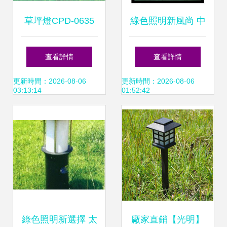
草坪燈CPD-0635
綠色照明新風尚 中
點亮自然之美，守
山與遼寧太陽能草
查看詳情
查看詳情
護庭院夜色
坪燈的對比與選擇
更新時間：2026-08-06
更新時間：2026-08-06
03:13:14
01:52:42
綠色照明新選擇 太
廠家直銷【光明】